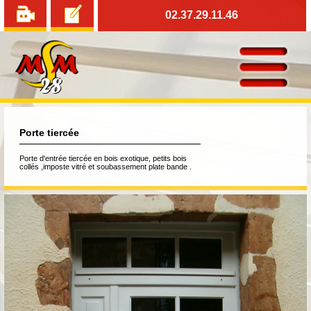
MSM en
Passer
02.37.29.11.46
vidéo
commande
Porte tiercée
Porte d'entrée tiercée en bois exotique, petits bois
collés ,imposte vitré et soubassement plate bande .